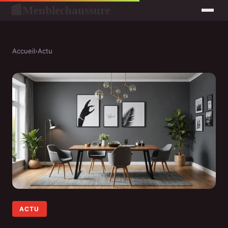
Meublechaussure
📰
Accueil
›
Actu
ACTU