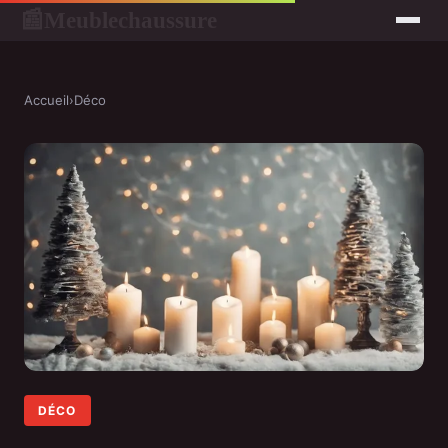
Meublechaussure
📰
Accueil
›
Déco
DÉCO