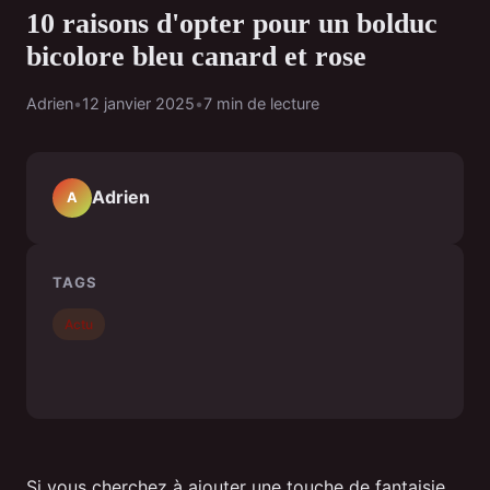
10 raisons d'opter pour un bolduc
bicolore bleu canard et rose
Adrien
•
12 janvier 2025
•
7 min de lecture
Adrien
A
TAGS
Actu
Si vous cherchez à ajouter une touche de fantaisie