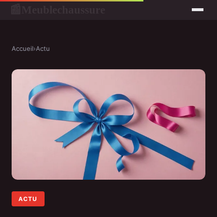
Meublechaussure
📰
Accueil
›
Actu
ACTU