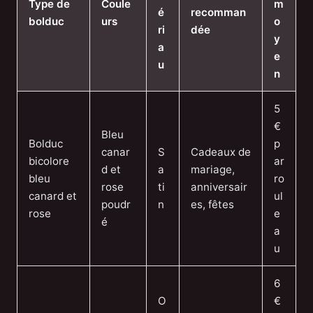
Type de
Coule
m
é
recomman
bolduc
urs
o
ri
dée
y
a
e
u
n
5
€
Bleu
Bolduc
p
canar
S
Cadeaux de
bicolore
ar
d et
a
mariage,
bleu
ro
rose
ti
anniversair
canard et
ul
poudr
n
es, fêtes
rose
e
é
a
u
6
O
€