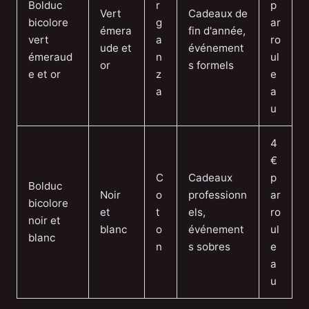
Bolduc
r
p
Vert
Cadeaux de
bicolore
g
ar
émera
fin d'année,
vert
a
ro
ude et
événement
émeraud
n
ul
or
s formels
e et or
z
e
a
a
u
4
€
C
Cadeaux
p
Bolduc
Noir
o
professionn
ar
bicolore
et
t
els,
ro
noir et
blanc
o
événement
ul
blanc
n
s sobres
e
a
u