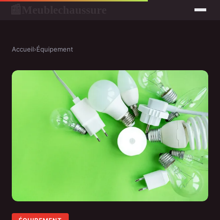
Meublechaussure
📰
Accueil
›
Équipement