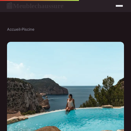
Meublechaussure
📰
Accueil
›
Piscine