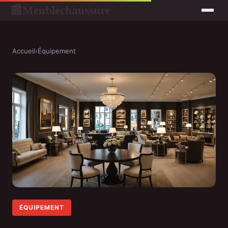
Meublechaussure
📰
Accueil
›
Équipement
ÉQUIPEMENT