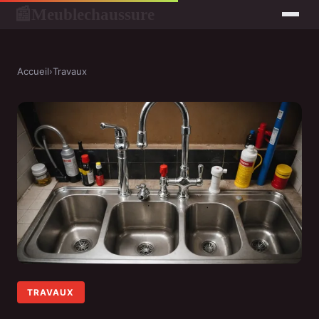
Meublechaussure
📰
Accueil
›
Travaux
TRAVAUX