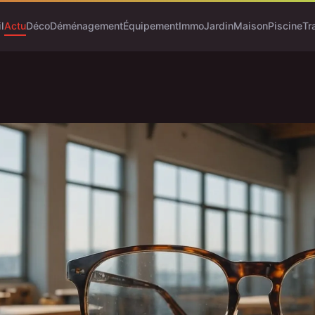
l
Actu
Déco
Déménagement
Équipement
Immo
Jardin
Maison
Piscine
Tr