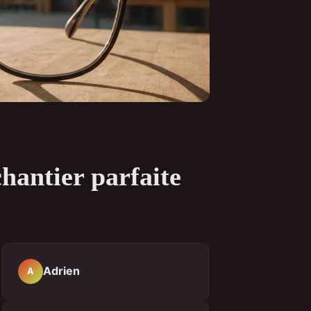
chantier parfaite
Adrien
A