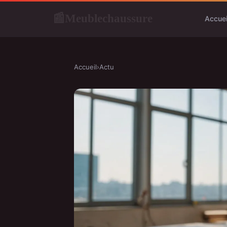
Meublechaussure
📰
Accuei
Accueil
›
Actu