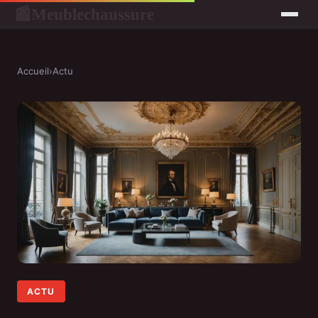
Meublechaussure
📰
Accueil
›
Actu
ACTU