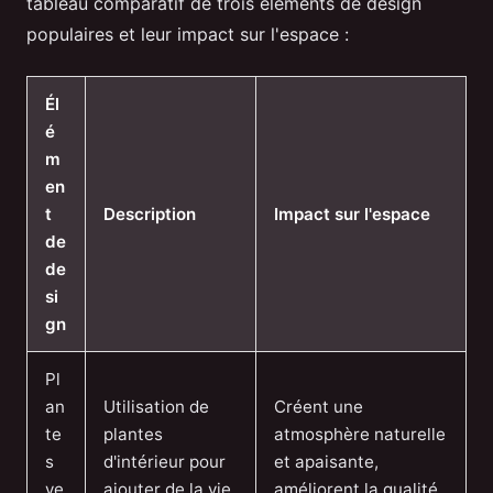
tableau comparatif de trois éléments de design
populaires et leur impact sur l'espace :
Él
é
m
en
t
Description
Impact sur l'espace
de
de
si
gn
Pl
an
Utilisation de
Créent une
te
plantes
atmosphère naturelle
s
d'intérieur pour
et apaisante,
ve
ajouter de la vie
améliorent la qualité