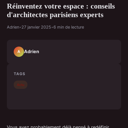
Réinventez votre espace : conseils
d'architectes parisiens experts
Adrien
•
27 janvier 2025
•
6 min de lecture
Adrien
A
TAGS
Actu
Vous avez probablement déjà pensé à redéfinir