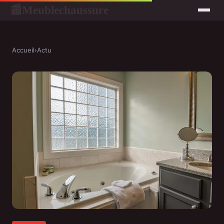
Meublechaussure
📰
Accueil
›
Actu