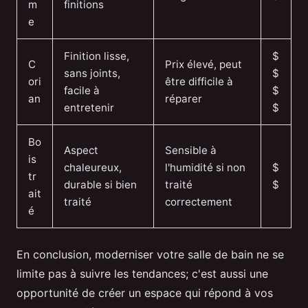
m
finitions
e
Finition lisse,
$
C
Prix élevé, peut
sans joints,
$
ori
être difficile à
facile à
$
an
réparer
entretenir
$
Bo
Aspect
Sensible à
is
chaleureux,
l'humidité si non
$
tr
durable si bien
traité
$
ait
traité
correctement
é
En conclusion, moderniser votre salle de bain ne se
limite pas à suivre les tendances; c'est aussi une
opportunité de créer un espace qui répond à vos