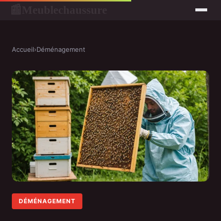
Meublechaussure
📰
Accueil
›
Déménagement
DÉMÉNAGEMENT