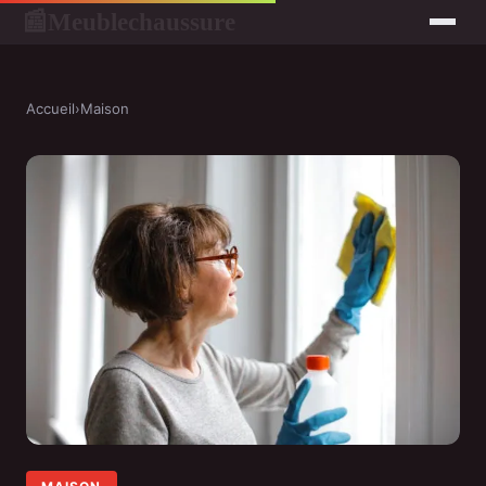
Meublechaussure
📰
Accueil
›
Maison