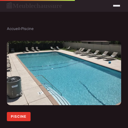
Meublechaussure
📰
Accueil
›
Piscine
PISCINE