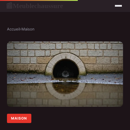
Meublechaussure
📰
Accueil
›
Maison
MAISON