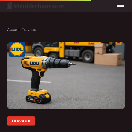
Meublechaussure
📰
Accueil
›
Travaux
TRAVAUX