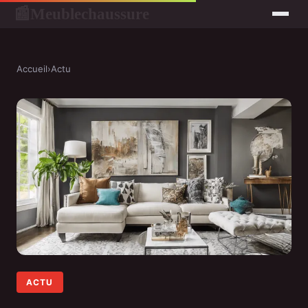
Meublechaussure
📰
Accueil
›
Actu
ACTU