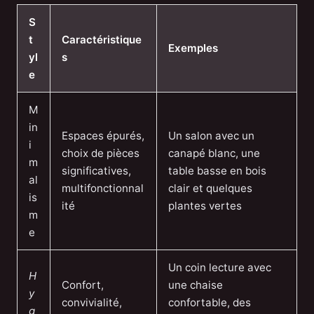
S
t
Caractéristique
Exemples
yl
s
e
M
in
Espaces épurés,
Un salon avec un
i
choix de pièces
canapé blanc, une
m
significatives,
table basse en bois
al
multifonctionnal
clair et quelques
is
ité
plantes vertes
m
e
Un coin lecture avec
H
Confort,
une chaise
y
convivialité,
confortable, des
g