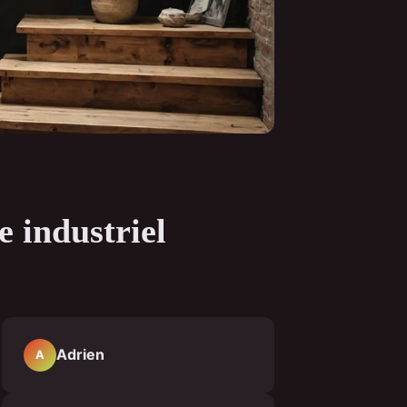
e industriel
Adrien
A