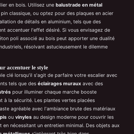
lier en bois. Utilisez une
balustrade en métal
 pin classique, ou optez pour des plaques en acier
allation de détails en aluminium, tels que des
nt accentuer l'effet désiré. Si vous envisagez de
béton poli associé au bois peut apporter une dualité
industriels, résolvant astucieusement le dilemme
ur accentuer le style
le clé lorsqu'il s'agit de parfaire votre escalier avec
ents tels que des
éclairages muraux
avec des
strés
pour illuminer chaque marche booste
nt à la sécurité. Les plantes vertes placées
raste agréable avec l'ambiance brute des matériaux
pis
ou
vinyles
au design moderne pour couvrir les
t en nécessitant un entretien minimal. Des objets aux
s métalliques
s'intègrent très bien dans