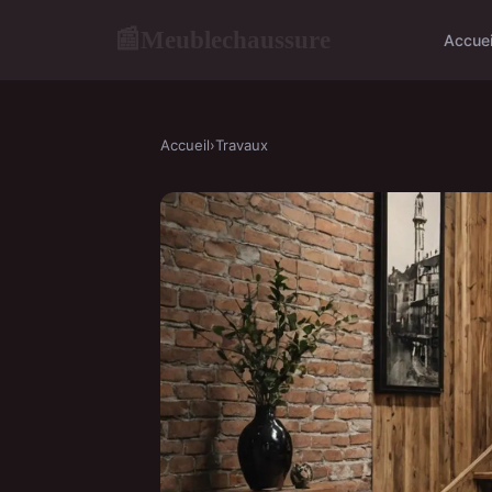
Meublechaussure
📰
Accuei
Accueil
›
Travaux