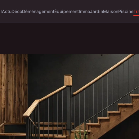
l
Actu
Déco
Déménagement
Équipement
Immo
Jardin
Maison
Piscine
Tr