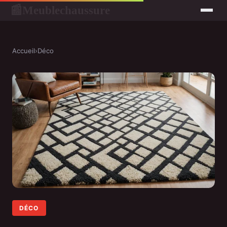
Meublechaussure
📰
Accueil
›
Déco
DÉCO