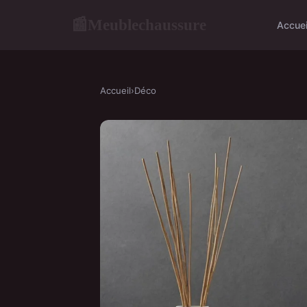
Meublechaussure
📰
Accuei
Accueil
›
Déco