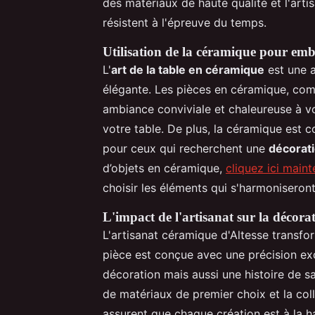
des matériaux de haute qualité et l'art
résistent à l'épreuve du temps.
Utilisation de la céramique pour embe
L'
art de la table en céramique
est une a
élégante. Les pièces en céramique, comm
ambiance conviviale et chaleureuse à vo
votre table. De plus, la céramique est co
pour ceux qui recherchent une
décorat
d’objets en céramique,
cliquez ici main
choisir les éléments qui s'harmoniseron
L'impact de l'artisanat sur la décorat
L'artisanat céramique d'Altesse transf
pièce est conçue avec une précision ex
décoration mais aussi une histoire de sa
de matériaux de premier choix et la col
assurent que chaque création est à la h