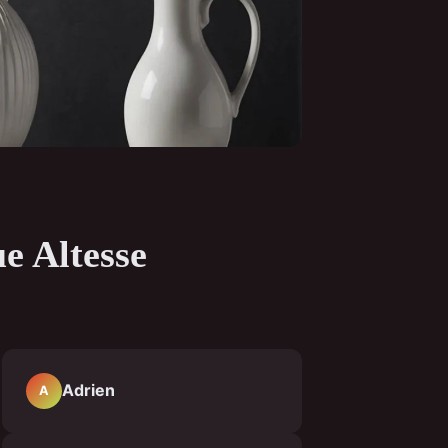
e Altesse
Adrien
A