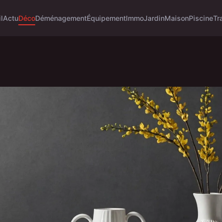
l
Actu
Déco
Déménagement
Équipement
Immo
Jardin
Maison
Piscine
Tr